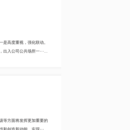
一是高度重视，强化联动。
公司公共场所一···...
级等方面将发挥更加重要的
造新动能，实现···...